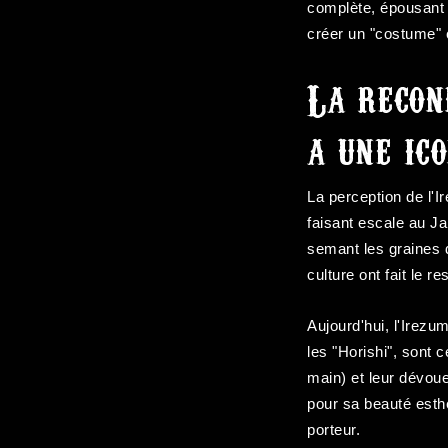
complète, épousant 
créer un "costume" 
La recon
a une ic
La perception de l'
faisant escale au Ja
semant les graines d
culture ont fait le re
Aujourd'hui, l'Irezu
les "Horishi", sont 
main) et leur dévou
pour sa beauté esthé
porteur.