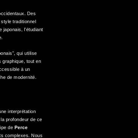
 occidentaux. Des
tyle traditionnel
japonais, l'étudiant
e.
nais", qui utilise
s graphique, tout en
accessible à un
uche de modernité.
ne interprétation
 la profondeur de ce
uipe de
Perce
ets complexes. Nous