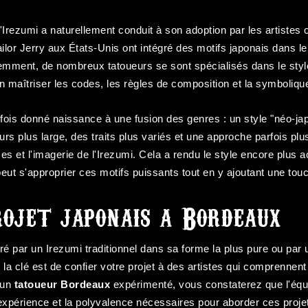
l'Irezumi a naturellement conduit à son adoption par les artistes
or Jerry aux États-Unis ont intégré des motifs japonais dans le s
emment, de nombreux tatoueurs se sont spécialisés dans le style 
 maîtriser les codes, les règles de composition et la symboliqu
fois donné naissance à une fusion des genres : un style "néo-japo
urs plus large, des traits plus variés et une approche parfois plu
s et l'imagerie de l'Irezumi. Cela a rendu le style encore plus 
peut s'approprier ces motifs puissants tout en y ajoutant une to
ojet japonais a Bordeaux
é par un Irezumi traditionnel dans sa forme la plus pure ou par u
la clé est de confier votre projet à des artistes qui comprennent
 un
tatoueur Bordeaux
expérimenté, vous constaterez que l'éq
xpérience et la polyvalence nécessaires pour aborder ces proj