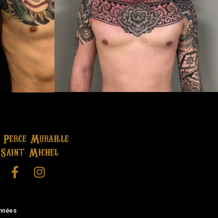
 Perce Muraille
Saint Michel
onnées