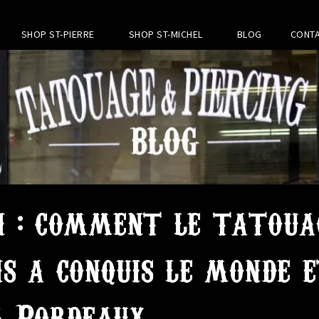
SHOP ST-PIERRE
SHOP ST-MICHEL
BLOG
CONTA
i : comment le tatoua
s a conquis le monde e
a Bordeaux.