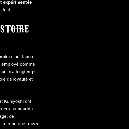
et expérimentée
ident.
istoire
complexe au Japon.
tard employé comme
qui lui a longtemps
le de loyauté et
et Kuniyoshi ont
erriers samouraïs.
age, de
sée comme une œuvre