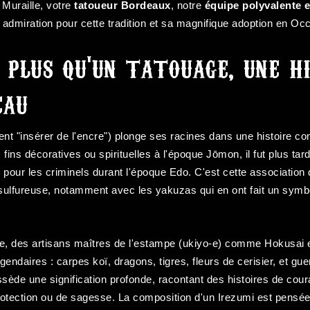
Muraille, votre
tatoueur Bordeaux
, notre
équipe polyvalente 
 admiration pour cette tradition et sa magnifique adoption en Occ
: plus qu'un tatouage, une h
eau
ment "insérer de l'encre") plonge ses racines dans une histoire 
s fins décoratives ou spirituelles à l'époque Jōmon, il fut plus 
pour les criminels durant l'époque Edo. C'est cette association 
 sulfureuse, notamment avec les yakuzas qui en ont fait un symbo
èle, des artisans maîtres de l'estampe (ukiyo-e) comme Hokusai 
égendaires : carpes koï, dragons, tigres, fleurs de cerisier, et gu
ède une signification profonde, racontant des histoires de cour
rotection ou de sagesse. La composition d'un Irezumi est pen