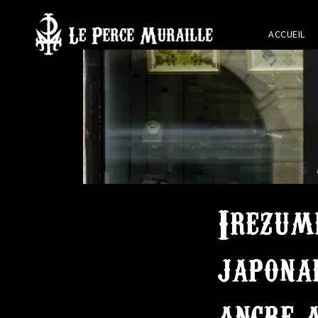
ACCUEIL
Irezum
japonai
ancre 