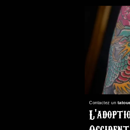
Contactez un
tatou
L'adopti
Occident