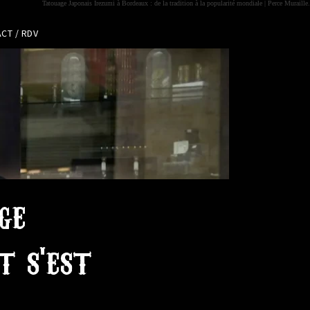
Tatouage Japonais Irezumi à Bordeaux : de la tradition à la popularité mondiale | Perce Muraille.
CT / RDV
ge
t s'est