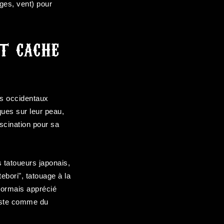
ges, vent) pour
rt cache
ns occidentaux
ques sur leur peau,
ascination pour sa
 tatoueurs japonais,
ebori", tatouage à la
sormais apprécié
rtiste comme du